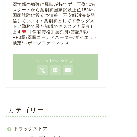
薬学部の勉強に興味が持てず、下位10%
スタートから薬剤師国家試験上位15%へ
国家試験に役立つ情報、不安解消法を発
信しています♪ 薬剤師としてドラッグス
トア勤務で経た知識でおススメも紹介し
ます
【保有資格】薬剤師/簿記3級/
FP3級/薬膳コーディネーター/ダイエット
検定/スポーツファーマシスト
＼ Follow me ／
カテゴリー
ドラッグストア