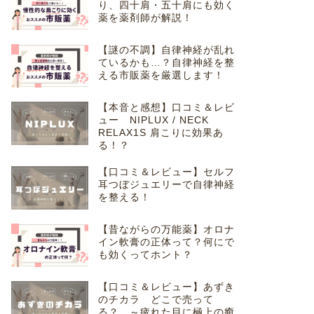
り、四十肩・五十肩にも効く
薬を薬剤師が解説！
【謎の不調】自律神経が乱れ
ているかも…？自律神経を整
える市販薬を厳選します！
【本音と感想】口コミ＆レビ
ュー NIPLUX / NECK
RELAX1S 肩こりに効果あ
る！？
【口コミ＆レビュー】セルフ
耳つぼジュエリーで自律神経
を整える！
【昔ながらの万能薬】オロナ
イン軟膏の正体って？何にで
も効くってホント？
【口コミ＆レビュー】あずき
のチカラ どこで売って
る？ ～疲れた目に極上の癒