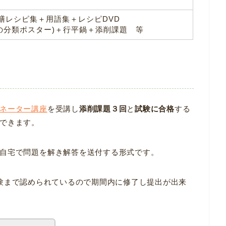
膳レシピ集＋用語集＋レシピDVD
の分類ポスター)＋行平鍋＋添削課題 等
ネーター講座
を受講し
添削課題３回
と
試験に合格
する
できます。
自宅で問題を解き解答を送付する形式です。
験まで認められているので期間内に修了し提出が出来