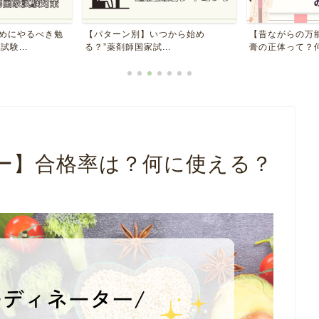
初めにやるべき勉
【パターン別】いつから始め
【昔ながらの万
験...
る？”薬剤師国家試...
膏の正体って？何
ー】合格率は？何に使える？