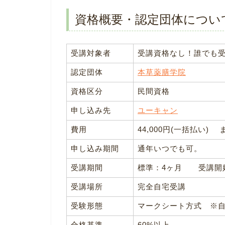
資格概要・認定団体につい
受講対象者
受講資格なし！誰でも
認定団体
本草薬膳学院
資格区分
民間資格
申し込み先
ユーキャン
費用
44,000円(一括払い) 
申し込み期間
通年いつでも可。
受講期間
標準：4ヶ月 受講開始
受講場所
完全自宅受講
受験形態
マークシート方式 ※
合格基準
60%以上