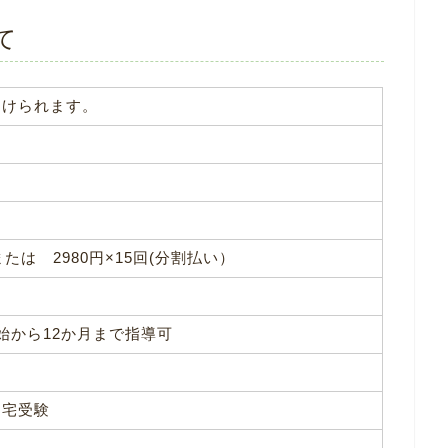
て
受けられます。
または 2980円×15回(分割払い）
から12か月まで指導可
自宅受験