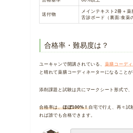
メインテキスト2冊＋薬
送付物
舌診ボード（裏面:食薬
合格率・難易度は？
ユーキャンで開講されている、
薬膳コーディ
と晴れて薬膳コーディネーターになることが
添削課題と試験は共にマークシート形式で、
合格率は、
ほぼ100%！
自宅で行え、再々試
れば誰でも合格できます。