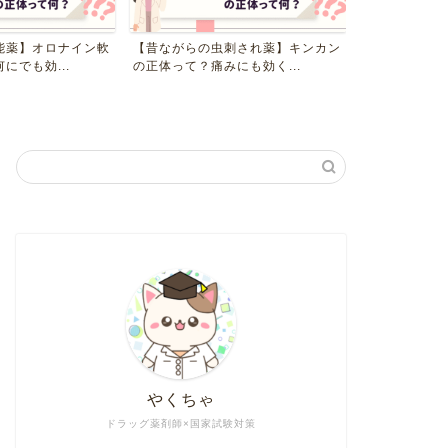
能薬】オロナイン軟
【昔ながらの虫刺され薬】キンカン
【選んで使える
にでも効...
の正体って？痛みにも効く...
験用” 解答用紙
やくちゃ
ドラッグ薬剤師×国家試験対策