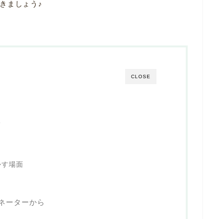
きましょう♪
CLOSE
？
て
かす場面
？
ィネーターから