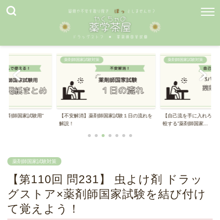
薬剤師国家試験対策
薬剤師国家試験対策
師国家試験１日の流れを
【自己流を手に入れろ！】３パターンで比
【効率UP】まず初めに
較する”薬剤師国家...
“薬剤師国家試験...
薬剤師国家試験対策
【第110回 問231】 虫よけ剤 ドラッ
グストア×薬剤師国家試験を結び付け
て覚えよう！