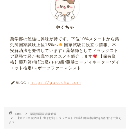
やくちゃ
薬学部の勉強に興味が持てず、下位10%スタートから薬
剤師国家試験上位15%へ
国家試験に役立つ情報、不
安解消法を発信しています♪ 薬剤師としてドラッグスト
ア勤務で経た知識でおススメも紹介します
【保有資
格】薬剤師/簿記3級/ FP3級/薬膳コーディネーター/ダイ
エット検定/スポーツファーマシスト
https://yakucha.com
BLOG：
HOME
薬剤師国家試験対策
【第110回 問231】 虫よけ剤 ドラッグストア×薬剤師国家試験を結び付けて覚え
よう！