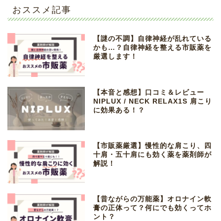
おススメ記事
【謎の不調】自律神経が乱れている
かも…？自律神経を整える市販薬を
厳選します！
【本音と感想】口コミ＆レビュー
NIPLUX / NECK RELAX1S 肩こり
に効果ある！？
【市販薬厳選】慢性的な肩こり、四
十肩・五十肩にも効く薬を薬剤師が
解説！
【昔ながらの万能薬】オロナイン軟
膏の正体って？何にでも効くってホ
ント？