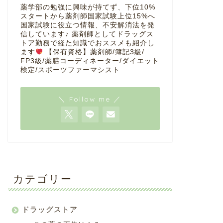
薬学部の勉強に興味が持てず、下位10%
スタートから薬剤師国家試験上位15%へ
国家試験に役立つ情報、不安解消法を発
信しています♪ 薬剤師としてドラッグス
トア勤務で経た知識でおススメも紹介し
ます
【保有資格】薬剤師/簿記3級/
FP3級/薬膳コーディネーター/ダイエット
検定/スポーツファーマシスト
＼ Follow me ／
カテゴリー
ドラッグストア