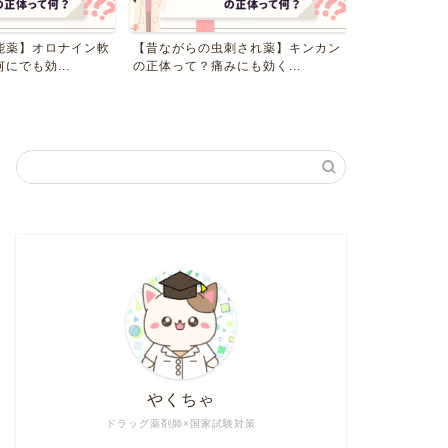
能薬】オロナイン軟
【昔ながらの虫刺され薬】キンカン
【選んで使える
にでも効...
の正体って？痛みにも効く...
験用” 解答用紙
やくちゃ
ドラッグ薬剤師×国家試験対策