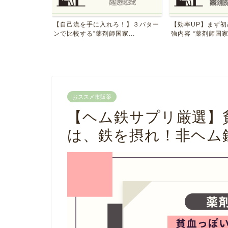
国家試験１日の
【自己流を手に入れろ！】３パター
【効率UP】まず
ンで比較する”薬剤師国家...
強内容 “薬剤師国家試
おススメ市販薬
【ヘム鉄サプリ厳選】
は、鉄を摂れ！非ヘム