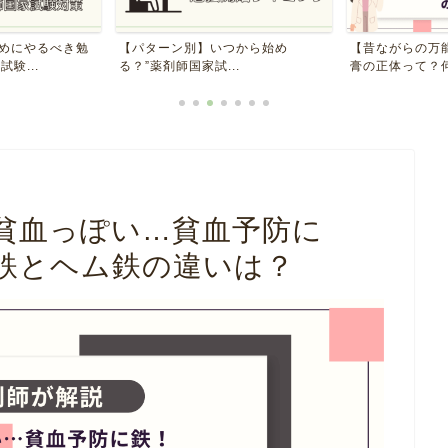
初めにやるべき勉
【パターン別】いつから始め
【昔ながらの万
験...
る？”薬剤師国家試...
膏の正体って？何
貧血っぽい…貧血予防に
鉄とヘム鉄の違いは？