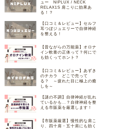
ュー NIPLUX / NECK
RELAX1S 肩こりに効果あ
る！？
【口コミ＆レビュー】セルフ
耳つぼジュエリーで自律神経
を整える！
【昔ながらの万能薬】オロナ
イン軟膏の正体って？何にで
も効くってホント？
【口コミ＆レビュー】あずき
のチカラ どこで売って
る？ ～疲れた目に極上の癒
しを～
【謎の不調】自律神経が乱れ
ているかも…？自律神経を整
える市販薬を厳選します！
【市販薬厳選】慢性的な肩こ
り、四十肩・五十肩にも効く