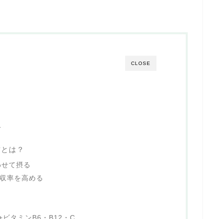
CLOSE
？
血
方とは？
わせて摂る
収率を高める
酸+ビタミンB6・B12・C