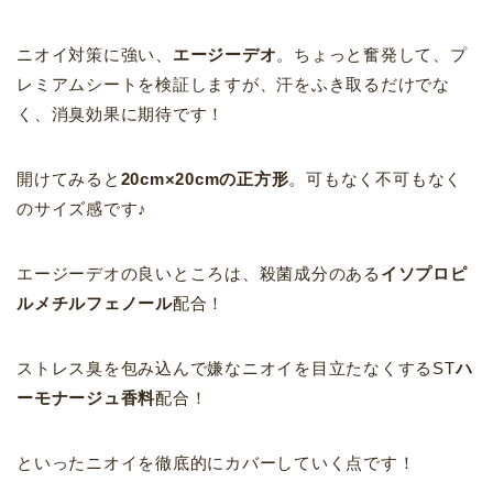
ニオイ対策に強い、
エージーデオ
。ちょっと奮発して、プ
レミアムシートを検証しますが、汗をふき取るだけでな
く、消臭効果に期待です！
開けてみると
20cm×20cmの正方形
。可もなく不可もなく
のサイズ感です♪
エージーデオの良いところは、殺菌成分のある
イソプロピ
ルメチルフェノール
配合！
ストレス臭を包み込んで嫌なニオイを目立たなくするST
ハ
ーモナージュ香料
配合！
といったニオイを徹底的にカバーしていく点です！