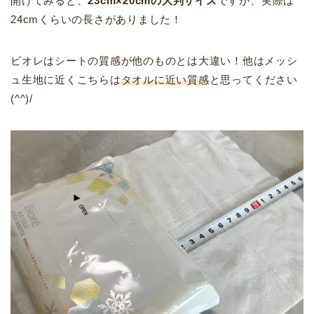
開けてみると、
23cm×20cmの大判サイズ
ですが、実際は
24cmくらいの長さがありました！
ビオレはシートの質感が他のものとは大違い！他はメッシ
ュ生地に近くこちらは
タオルに近い質感
と思ってください
(^^)/