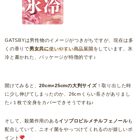
GATSBYは男性物のイメージがつきがちですが、現在は多
くの香りで
男女共に
使いやすい商品展開
をしています。氷
冷と書かれた、パッケージが特徴的です♪
開けてみると、
20cm×25cmの大判サイズ
！取り出した時
に少し伸びてしまったのか、26cmくらい長さがありまし
た♪１枚で全身をカバーできそうですね♪
そして、殺菌作用のある
イソプロピルメチルフェノール
も
配合していて、ニオイ菌をやっつけてくれるのが嬉しいポ
イント