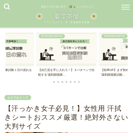
薬剤師国家試験対策
薬剤師国家試験対策
師国家試験１日の流れを
【自己流を手に入れろ！】３パターンで比
【効率UP】まず初めに
較する”薬剤師国家...
“薬剤師国家試験...
おすすめグッズ
【汗っかき女子必見！】女性用 汗拭
きシートおススメ厳選！絶対外さない
大判サイズ