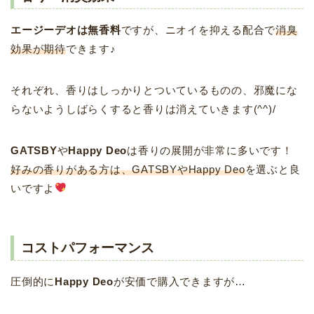
エージーデオは無香料
ですが、ニオイを抑える配合で
消臭
効果が期待
できます♪
それぞれ、香りはしっかりとついているものの、邪魔にな
らないようしばらくすると香りは消えていきます(^^)/
GATSBY
や
Happy Deo
は香りの展開が非常に多いです！
好みの香りがある方は、GATSBYやHappy Deo
を選ぶと良
いですよ
コストパフォーマンス
圧倒的に
Happy Deo
が安価で購入できますが…