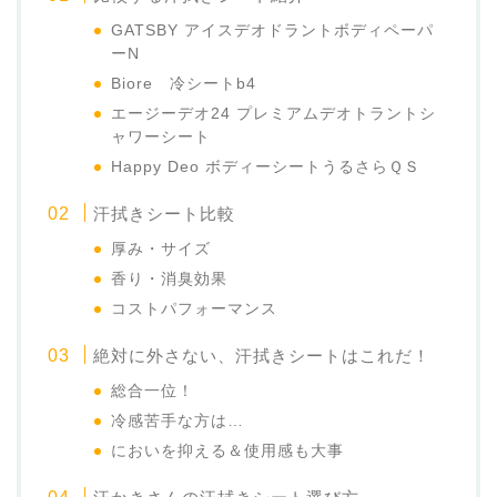
GATSBY アイスデオドラントボディペーパ
ーN
Biore 冷シートb4
エージーデオ24 プレミアムデオトラントシ
ャワーシート
Happy Deo ボディーシートうるさらＱＳ
汗拭きシート比較
厚み・サイズ
香り・消臭効果
コストパフォーマンス
絶対に外さない、汗拭きシートはこれだ！
総合一位！
冷感苦手な方は…
においを抑える＆使用感も大事