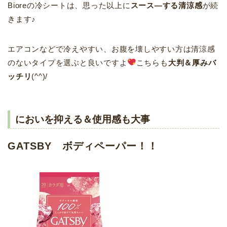
Bioreの冷シートは、思った以上に
スース―する清涼感
が続
きます♪
エアコンなどで冷えやすい、お腹を壊しやすい方は清涼感
のないタイプを選ぶと良いですよ
こちらも
大判＆厚みバ
ッチリ
(^^)/
においを抑える＆使用感も大事
GATSBY ボディペーパー！！